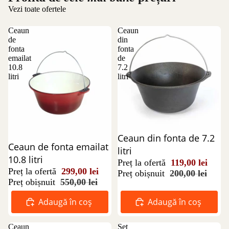
Vezi toate ofertele
Ceaun
Ceaun
de
din
fonta
fonta
emailat
de
10.8
7.2
litri
litri
Reducere 41%
Ceaun din fonta de 7.2
Reducere 46%
Ceaun de fonta emailat
litri
10.8 litri
Preț la ofertă
119,00 lei
Preț la ofertă
299,00 lei
Preț obișnuit
200,00 lei
Preț obișnuit
550,00 lei
Adaugă în coș
Adaugă în coș
Ceaun
Set