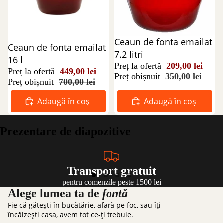
Reducere 40%
Ceaun de fonta emailat
Reducere 36%
Ceaun de fonta emailat
7.2 litri
16 l
Preț la ofertă
209,00 lei
Preț la ofertă
449,00 lei
Preț obișnuit
350,00 lei
Preț obișnuit
700,00 lei
Adaugă în coș
Adaugă în coș
Prezentare de diapozitive
Transport gratuit
pentru comenzile peste 1500 lei
Alege lumea ta de
fontă
Fie că gătești în bucătărie, afară pe foc, sau îți
încălzești casa, avem tot ce-ți trebuie.