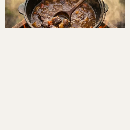
Gătit în Aer Liber
Încălzire și Sobe