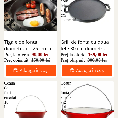
de
doua
26
fete
cm
30
cu
cm
ciocuri
diametrul
laterale
Reducere 34%
Tigaie de fonta
Reducere 44%
Grill de fonta cu doua
diametru de 26 cm cu
fete 30 cm diametrul
ciocuri laterale
Preț la ofertă
99,00 lei
Preț la ofertă
169,00 lei
Preț obișnuit
150,00 lei
Preț obișnuit
300,00 lei
Adaugă în coș
Adaugă în coș
Ceaun
Ceaun
de
de
fonta
fonta
emailat
emailat
16
7.2
l
litri