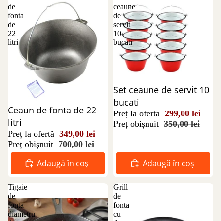
de
ceaune
fonta
de
de
servit
22
10
litri
bucati
Reducere 15%
Set ceaune de servit 10
bucati
Reducere 50%
Ceaun de fonta de 22
Preț la ofertă
299,00 lei
litri
Preț obișnuit
350,00 lei
Preț la ofertă
349,00 lei
Preț obișnuit
700,00 lei
Adaugă în coș
Adaugă în coș
Tigaie
Grill
de
de
fonta
fonta
diametru
cu