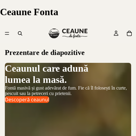
Ceaune Fonta
Prezentare de diapozitive
Ceaunul care adună
U
lumea la masă.
Cr
De
Al
Fontă masivă și gust adevărat de fum. Fie că îl folosești în curte,
pescuit sau la petreceri cu prietenii.
Descoperă ceaunul